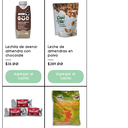
Lechita de avena-
Leche de
almendra con
almendras en
chocolate
polvo
Precio
Precio
$36.00
$289.00
Agregar al
Agregar al
carrito
carrito