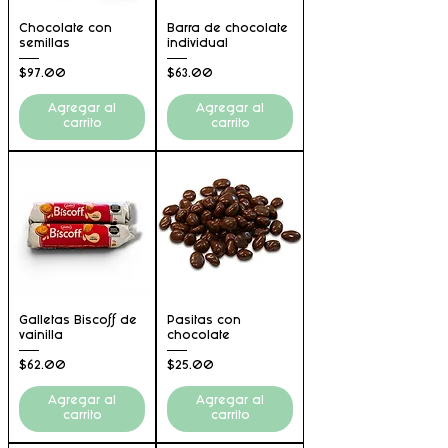
Chocolate con
Barra de chocolate
semillas
individual
Precio
Precio
$97.00
$63.00
Agregar al
Agregar al
carrito
carrito
Galletas Biscoff de
Pasitas con
vainilla
chocolate
Precio
Precio
$62.00
$25.00
Agregar al
Agregar al
carrito
carrito