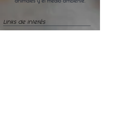
animales y
el medio ambiente.
Links de interés
Tienda
Recetas
Políticas de Envío
Síguenos
Facebook
Instagram
Tik - Tok
Telegram
Escríbenos