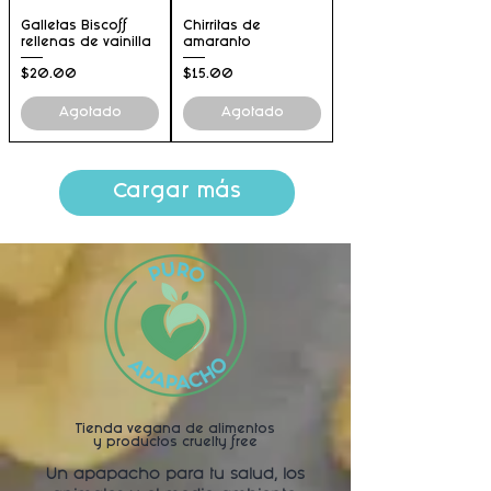
Galletas Biscoff
Chirritas de
rellenas de vainilla
amaranto
Precio
Precio
$20.00
$15.00
Agotado
Agotado
Cargar más
Tienda vegana de alimentos
y productos cruelty free
Un apapacho para tu salud, los