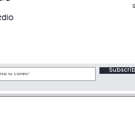
edio
Subscríb