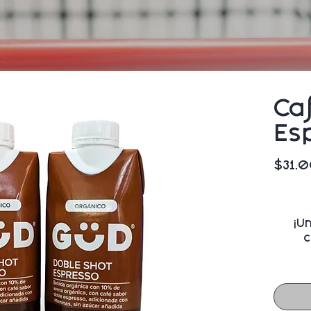
Ca
Es
$31.
¡U
c