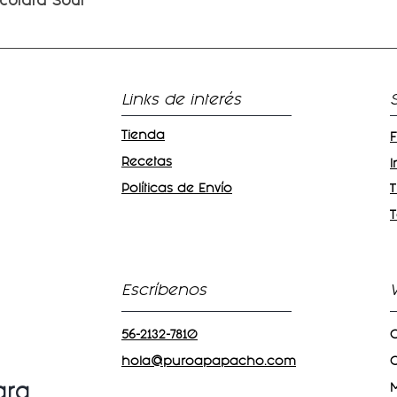
colata Soul
Vista rápida
Links de interés
Tienda
Recetas
Políticas de Envío
T
Escríbenos
56-2132-7810
C
hola@puroapapacho.com
C
ara