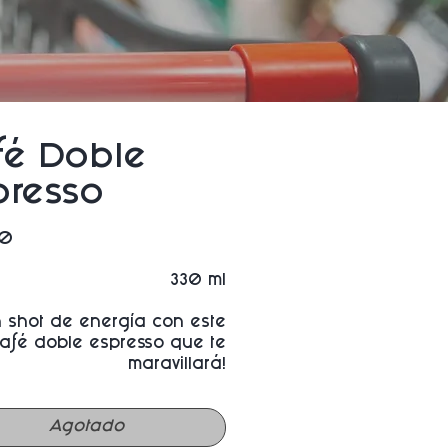
fé Doble
presso
Precio
00
330 ml
n shot de energía con este
afé doble espresso que te
maravillará!
Agotado