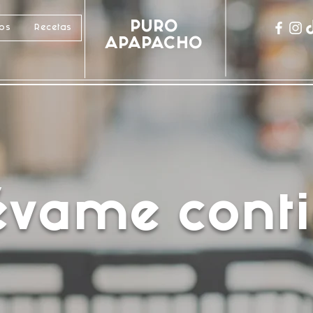
PURO
cos
Recetas
APAPACHO
lévame conti