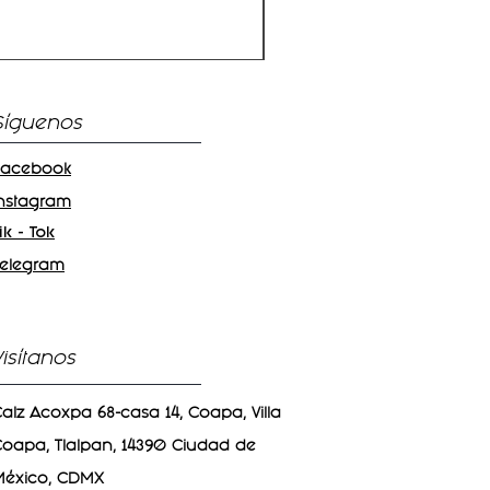
Chocolate con frutos
Precio
$97.00
Síguenos
Facebook
Instagram
ik - Tok
Telegram
Visítanos
alz Acoxpa 68-casa 14, Coapa, Villa
oapa, Tlalpan, 14390 Ciudad de
México, CDMX