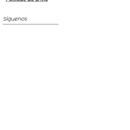
Síguenos
Facebook
Instagram
Tik - Tok
Telegram
Escríbenos
56-2132-7810
hola@puroapapacho.com
Visítanos