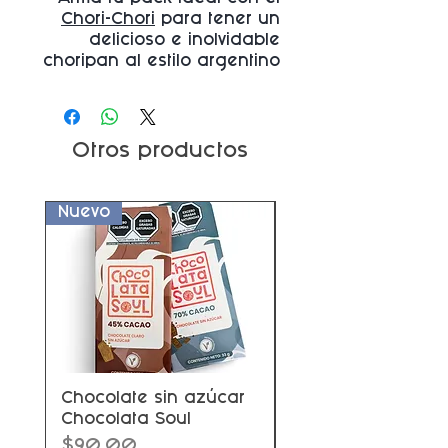
Chori-Chori
para tener un
delicioso e inolvidable
choripan al estilo argentino
Otros productos
Nuevo
Nuevo
Chocolate sin azúcar
Chocolate con fru
Chocolata Soul
Precio
$97.00
Precio
$90.00