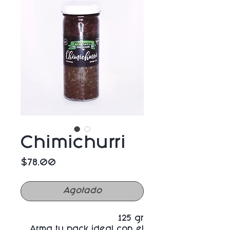
Chimichurri
Precio
$78.00
Agotado
125 gr
Arma tu pack ideal con el