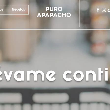
PURO
cos
Recetas
APAPACHO
lévame conti