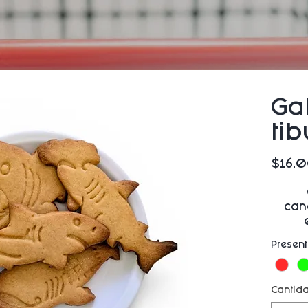
Ga
ti
$16.
can
Presen
Cantid