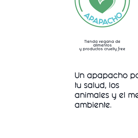
Tienda vegana de
alimentos
y productos cruelty free
Un apapacho p
tu salud, los
animales y
el m
ambiente.