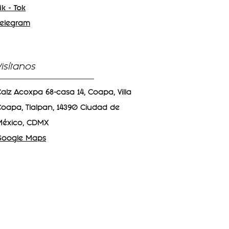
ik - Tok
Telegram
Visítanos
alz Acoxpa 68-casa 14, Coapa, Villa
oapa, Tlalpan, 14390 Ciudad de
México, CDMX
Google Maps