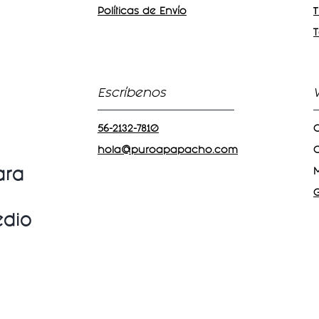
Políticas de Envío
T
Escríbenos
56-2132-7810
C
hola@puroapapacho.com
C
ara
edio