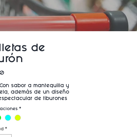
lletas de
burón
Precio
00
Con sabor a mantequilla y
ela, además de un diseño
espectacular de tiburones
taciones
*
ad
*