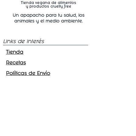
Tienda vegana de alimentos
y productos cruelty free
Un apapacho para tu salud, los
animales y
el medio ambiente.
Links de interés
Tienda
Recetas
Políticas de Envío
Síguenos
Facebook
Instagram
Tik - Tok