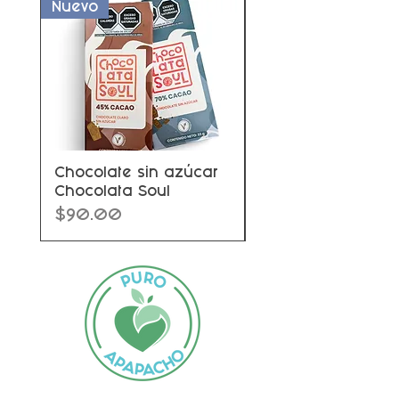
Nuevo
Nuevo
Chocolate sin azúcar
Chocolate con fru
Chocolata Soul
Precio
$97.00
Precio
$90.00