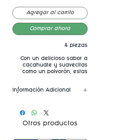
Agregar al carrito
Comprar ahora
4 piezas
Con un delicioso sabor a
cacahuate y suavecitas
como un polvorón, estas
galletas ¡Son únicas!
Información Adicional
Ingredientes: Harina de
trigo, manteca
vegetal,cacahuate, azúcar,
agua y sal
Otros productos