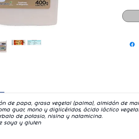
com
e
ideal
r
ón de papa, grasa vegetal (palma), almidón de maíz
oma guar, mono y diglicéridos, ácido láctico veget
orbato de potasio, nisina y natamicina.
e soya y gluten