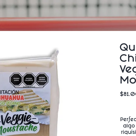
Qu
Ch
Ve
Mo
$81.
Perfe
algo
riquí