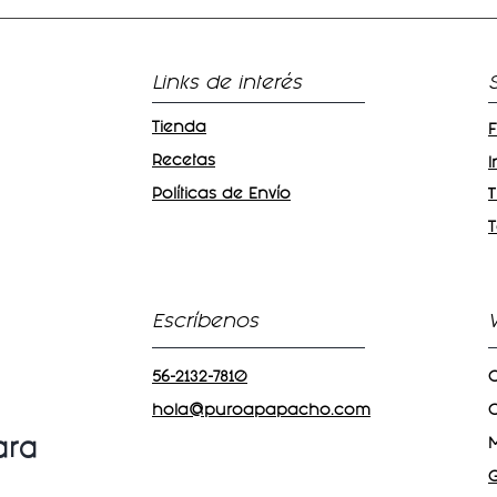
Links de interés
Tienda
Recetas
Políticas de Envío
T
Escríbenos
56-2132-7810
C
hola@puroapapacho.com
C
ara