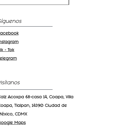
Síguenos
Facebook
Instagram
ik - Tok
Telegram
Visítanos
alz Acoxpa 68-casa 14, Coapa, Villa
oapa, Tlalpan, 14390 Ciudad de
México, CDMX
Google Maps