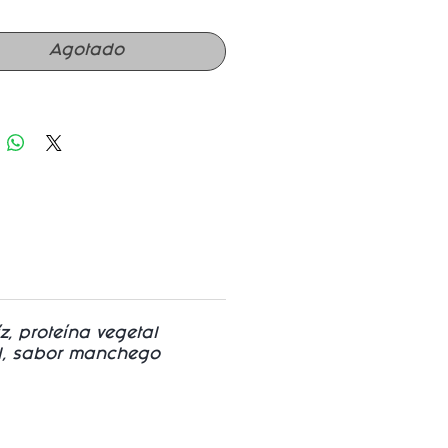
idas al siguiente nivel con
ste sabroso queso vegetal,
Agotado
 para cualquier receta que
equiera un toque gourmet.
, proteína vegetal
al, sabor manchego