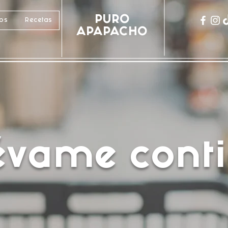
PURO
cos
Recetas
APAPACHO
lévame conti