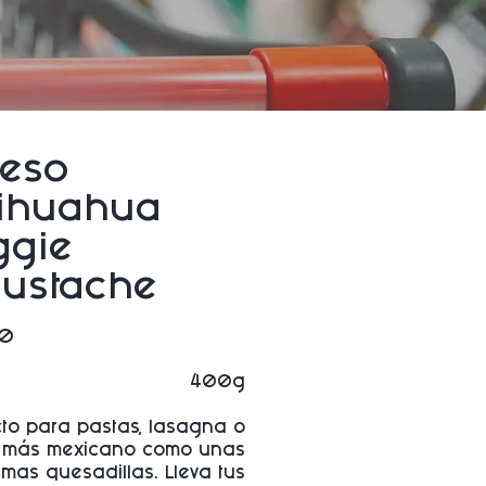
eso
ihuahua
ggie
ustache
Precio
00
400g
cto para pastas, lasagna o
 más mexicano como unas
simas quesadillas. Lleva tus