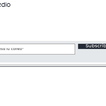
edio
Subscríb