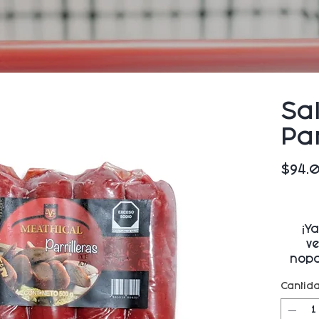
Sa
Par
$94.
¡Y
v
nopal
Cantid