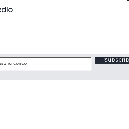
edio
Subscríb