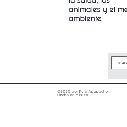
tu salud, los
animales y
el m
ambiente.
©2020 por Puro Apapacho
Hecho en México