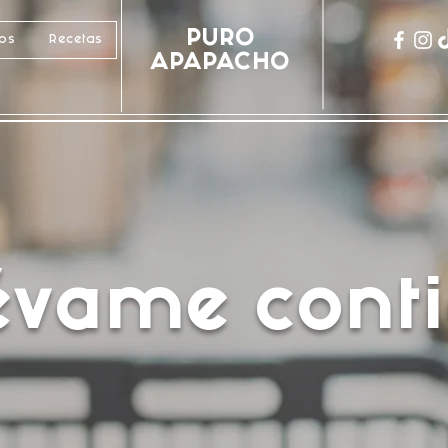
PURO
cos
Recetas
APAPACHO
lévame conti