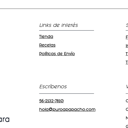
Links de interés
Tienda
Recetas
Políticas de Envío
T
Escríbenos
56-2132-7810
C
hola@puroapapacho.com
C
ara