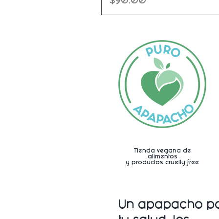
Precio
$90.00
Tienda vegana de
alimentos
y productos cruelty free
Un apapacho p