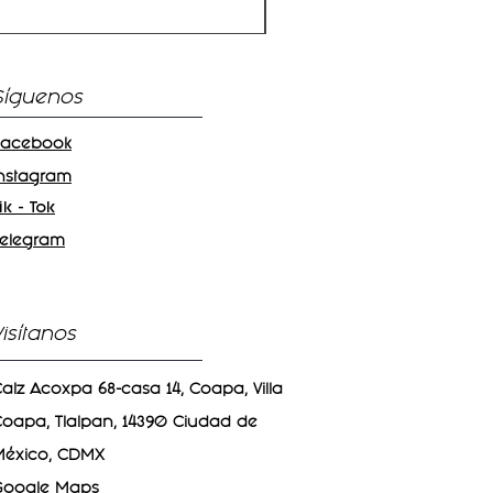
Precio
$97.00
Síguenos
Facebook
Instagram
ik - Tok
Telegram
Visítanos
alz Acoxpa 68-casa 14, Coapa, Villa
oapa, Tlalpan, 14390 Ciudad de
México, CDMX
Google Maps