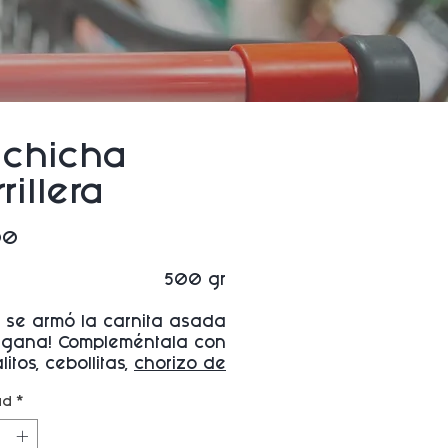
lchicha
rillera
Precio
00
500 gr
a se armó la carnita asada
egana! Compleméntala con
itos, cebollitas,
chorizo de
Okara
y una deliciosa
ad
*
arrachera de soya