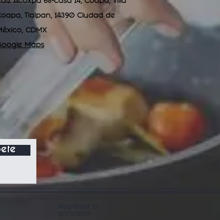
alz Acoxpa 68-casa 14, Coapa, Villa
oapa, Tlalpan, 14390 Ciudad de
México, CDMX
Google Maps
ete
Regresar al
principio