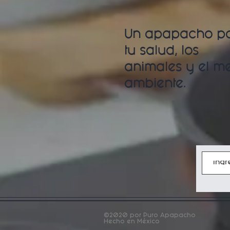
Un apapacho p
tu salud, los
animales y
el m
ambiente.
©2020 por Puro Apapacho
Hecho en México