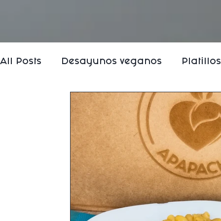
All Posts
Desayunos veganos
Platillo
Bebida vegetal
Postres veganos
P
Cocina vegana internacional