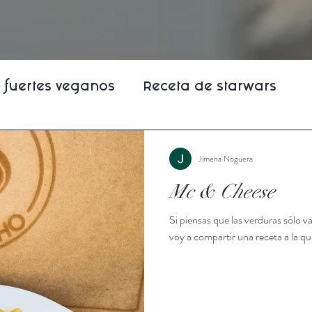
s fuertes veganos
Receta de starwars
latillos temáticos
Pastas veganas
Jimena Noguera
Mc & Cheese
Si piensas que las verduras sólo va
voy a compartir una receta a la que