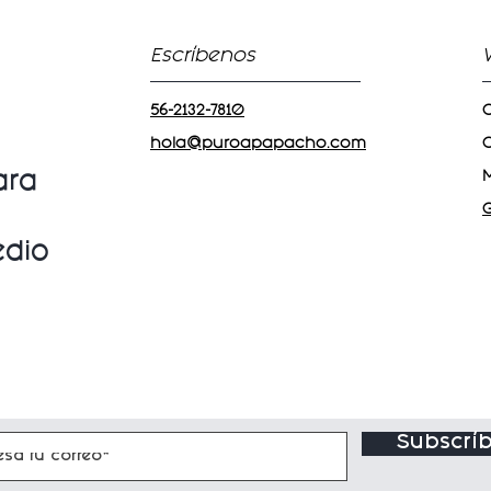
Escríbenos
56-2132-7810
C
hola@puroapapacho.com
C
ara
edio
Subscríb