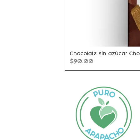
Chocolate sin azúcar Cho
Precio
$90.00