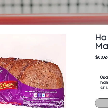
Ha
Ma
$88.
Úsa
ham
ens