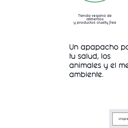
Tienda vegana de
alimentos
y productos cruelty free
Un apapacho p
tu salud, los
animales y
el m
ambiente.