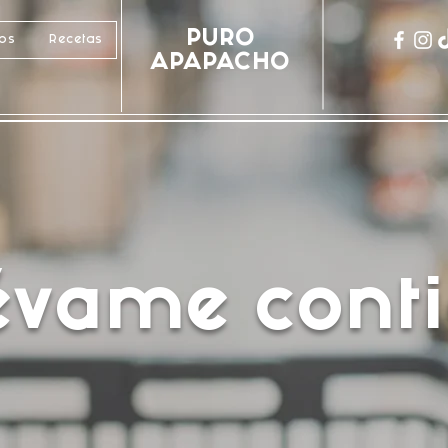
PURO
cos
Recetas
APAPACHO
lévame conti