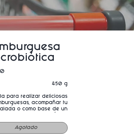
mburguesa
crobiótica
Precio
00
450 g
la para realizar deliciosas
burguesas, acompañar tu
alada o como base de un
picadillo perfecto.
Agotado