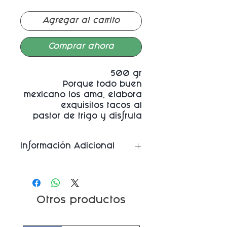
Agregar al carrito
Comprar ahora
500 gr
Porque todo buen
mexicano los ama, elabora
exquisitos tacos al
pastor de trigo y disfruta
de su sabor.
Información Adicional
- Ingredientes: trigo, chile
guajillo, especias y sal
- Este producto no contiene
sellos, ni leyendas
Otros productos