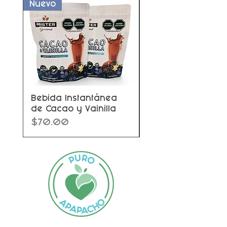
Nuevo
Nuevo
Bebida Instantánea
Chocolate sin azú
de Cacao y Vainilla
Chocolata Soul
Precio
Precio
$70.00
$90.00