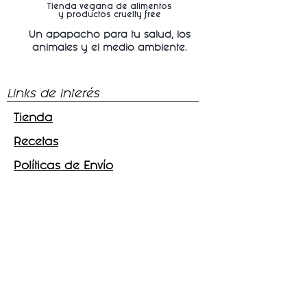
Tienda vegana de alimentos
y productos cruelty free
Un apapacho para tu salud, los
animales y
el medio ambiente.
Links de interés
Tienda
Recetas
Políticas de Envío
Síguenos
Facebook
Instagram
Tik - Tok