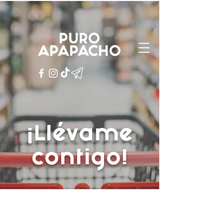
PURO
APAPACHO
PURO
APAPACHO
¡Llévame
contigo!