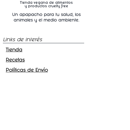
Tienda vegana de alimentos
y productos cruelty free
Un apapacho para tu salud, los
animales y
el medio ambiente.
Links de interés
Tienda
Recetas
Políticas de Envío
Síguenos
Facebook
Instagram
Tik - Tok