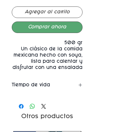
Agregar al carrito
Comprar ahora
500 gr
Un clásico de la comida
mexicana hecho con soya,
lista para calentar y
disfrutar con una ensalada
de aguacate, nopales y
cebollita morada.
Tiempo de vida
Una semana en
refrigeración. Congelado 6
meses
Otros productos