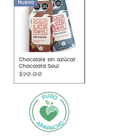
Nuevo
Nuevo
Chocolate sin azúcar
Chocolate con fru
Chocolata Soul
Precio
$97.00
Precio
$90.00