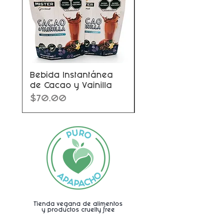
Bebida Instantánea
Chocolate sin azú
de Cacao y Vainilla
Chocolata Soul
Precio
Precio
$70.00
$90.00
Tienda vegana de alimentos
y productos cruelty free