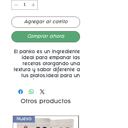
Agregar al carrito
Comprar ahora
El panko es un ingrediente
ideal para empanar las
recetas otorgando una
textura y sabor diferente a
tus platos.Ideal para un
efecto
crunch
en tus
platillos.
Otros productos
Nuevo
Nuevo