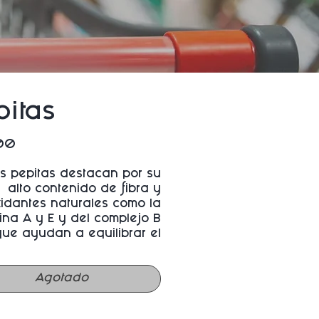
pitas
Precio
00
s pepitas destacan por su
alto contenido de fibra y
xidantes naturales como la
ina A y E y del complejo B
que ayudan a equilibrar el
sistema nervioso.
Agotado