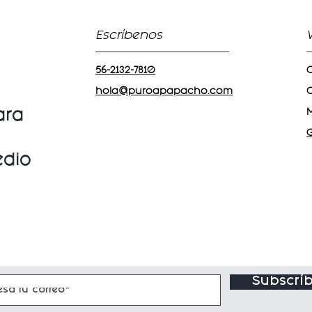
Escríbenos
56-2132-7810
C
hola@puroapapacho.com
C
ara
edio
Subscríb