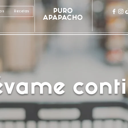
PURO
cos
Recetas
APAPACHO
lévame conti