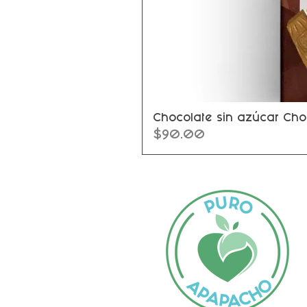
Chocolate sin azúcar Cho
Precio
$90.00