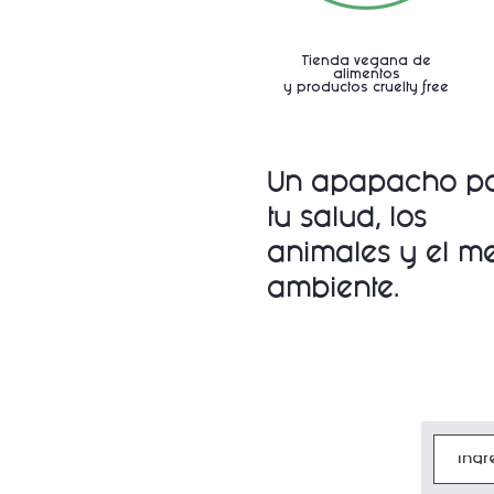
Tienda vegana de
alimentos
y productos cruelty free
Un apapacho p
tu salud, los
animales y
el m
ambiente.