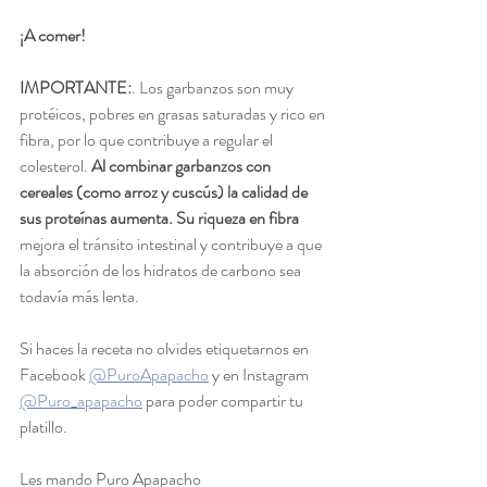
¡A comer!
IMPORTANTE:
. Los garbanzos son muy 
protéicos, pobres en grasas saturadas y rico en 
fibra, por lo que contribuye a regular el 
colesterol. 
Al combinar garbanzos con 
cereales (como arroz y cuscús) la calidad de 
sus proteínas aumenta. Su riqueza en fibra
mejora el tránsito intestinal y contribuye a que 
la absorción de los hidratos de carbono sea 
todavía más lenta.
Si haces la receta no olvides etiquetarnos en 
Facebook 
@PuroApapacho
 y en Instagram 
@Puro_apapacho
 para poder compartir tu 
platillo.
Les mando Puro Apapacho