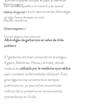
que van a querer chupar el plato al terminar 
Bebida vegetal
(en ustedes queda si lo hacen) y es que el 
sabor de la crema y la textura de las albóndigas 
Postres veganos
es algo fuera de este mundo.
Platillos temáticos
¡Comencemos!
Pastas veganas
Cocina vegana internacional
Albóndigas de garbanzos en salsa de chile 
poblano
El garbanzo era bien conocido en el antiguo 
Egipto, Babilonia, Persia y la India, donde 
todavía es 
utilizado por la medicina ayurvédica
para combatir enfermedades de la piel.
 Esta 
gran leguminosa se remonta a tiempos 
prehistóricos, ya que se han encontrado 
indicios de su presencia en excavaciones 
preneolíticas en Sicilia.