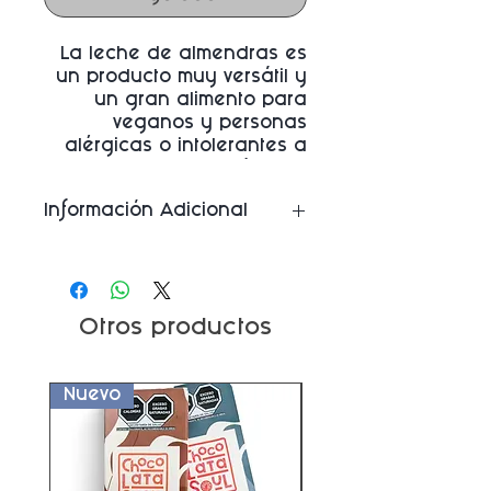
La leche de almendras es
un producto muy versátil y
un gran alimento para
veganos y personas
alérgicas o intolerantes a
los lácteos.
Información Adicional
-
Ingredientes versión con
azúcar
: Agua, azúcares
añadidos (azúcar
orgánica), pasta de
Otros productos
almendras orgánicas,
carbonato de calcio,
cloruro de sodio, mezcla de
Nuevo
Nuevo
vitaminas (Vitamina E - alfa
tocoferol, vitamina B2 -
riboflavina, vitamina A2 -
equivalentes de retinol,