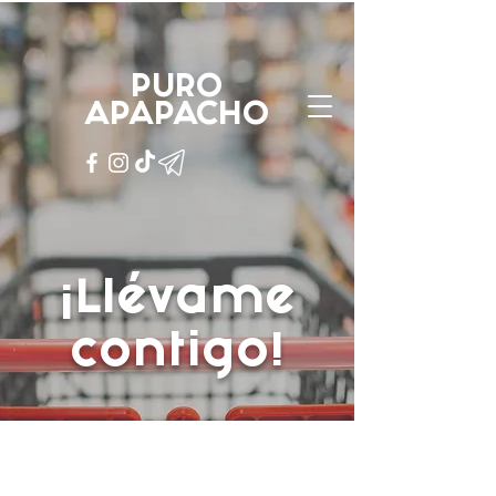
PURO
APAPACHO
PURO
APAPACHO
¡Llévame
contigo!