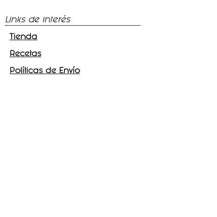
- Producto sin sellos, ni
leyendas
Links de interés
- Apto para niños mayores
Tienda
de 3 años, jóvenes y
adultos
Recetas
Políticas de Envío
Síguenos
Facebook
Instagram
Tik - Tok
Telegram
Escríbenos
56-2132-7810