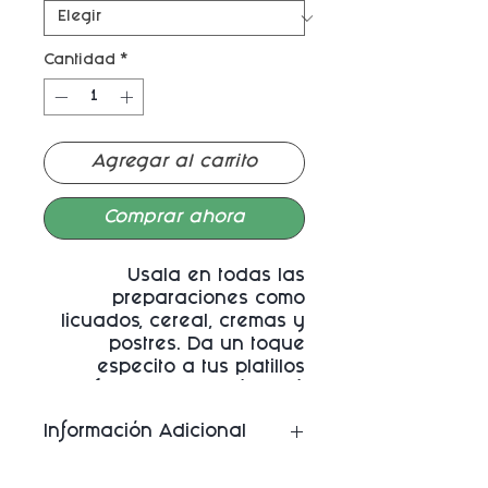
Cantidad
*
Agregar al carrito
Comprar ahora
Úsala en todas las
preparaciones como
licuados, cereal, cremas y
postres. Da un toque
especito a tus platillos
favoritos. Además está
adicionada con 4 vitaminas
Información Adicional
y 6 minerales.
- Ingredientes: Aislado de