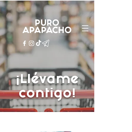
PURO
APAPACHO
PURO
APAPACHO
¡Llévame
contigo!